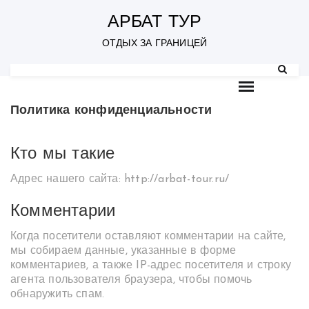
S
k
АРБАТ ТУР
i
p
ОТДЫХ ЗА ГРАНИЦЕЙ
t
o
c
o
n
Политика конфиденциальности
t
e
n
t
Кто мы такие
Адрес нашего сайта: http://arbat-tour.ru/
Комментарии
Когда посетители оставляют комментарии на сайте,
мы собираем данные, указанные в форме
комментариев, а также IP-адрес посетителя и строку
агента пользователя браузера, чтобы помочь
обнаружить спам.