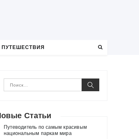
 ПУТЕШЕСТВИЯ
Н
а
й
т
и
:
Новые Статьи
Путеводитель по самым красивым
национальным паркам мира