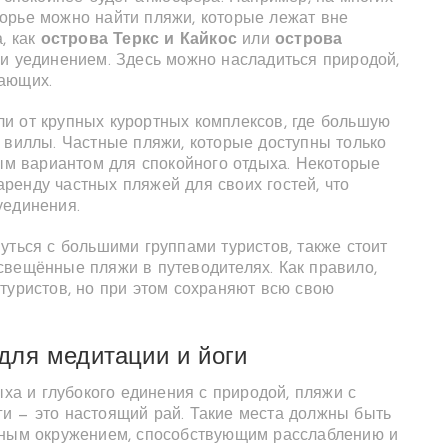
орье можно найти пляжи, которые лежат вне
, как
острова Теркс и Кайкос
или
острова
 и уединением. Здесь можно насладиться природой,
хающих.
и от крупных курортных комплексов, где большую
 виллы. Частные пляжи, которые доступны только
ным вариантом для спокойного отдыха. Некоторые
ренду частных пляжей для своих гостей, что
уединения.
уться с большими группами туристов, также стоит
свещённые пляжи в путеводителях. Как правило,
туристов, но при этом сохраняют всю свою
для медитации и йоги
ыха и глубокого единения с природой, пляжи с
и — это настоящий рай. Такие места должны быть
ичным окружением, способствующим расслаблению и