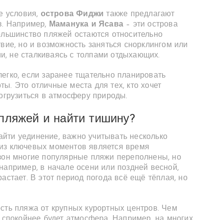
ие условия,
острова Фиджи
также предлагают
в. Например,
Маманука и Ясава
– эти острова
большинство пляжей остаются относительно
твие, но и возможность заняться снорклингом или
, не сталкиваясь с толпами отдыхающих.
егко, если заранее тщательно планировать
ы. Это отличные места для тех, кто хочет
погрузиться в атмосферу природы.
пляжей и найти тишину?
йти уединение, важно учитывать несколько
 из ключевых моментов является время
езон многие популярные пляжи переполнены, но
например, в начале осени или поздней весной,
астает. В этот период погода всё ещё тёплая, но
сть пляжа от крупных курортных центров. Чем
м спокойнее будет атмосфера. Например, на многих