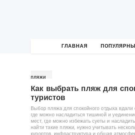
S
k
i
p
t
o
c
o
ГЛАВНАЯ
ПОПУЛЯРНЫ
n
t
e
n
t
ПЛЯЖИ
Как выбрать пляж для спо
туристов
Выбор пляжа для спокойного отдыха вдали от
где можно насладиться тишиной и уединени
мест, где можно избежать суеты и насладить
найти такие пляжи, нужно учитывать нескол
курортов, инфраструктура и общая атмосфер