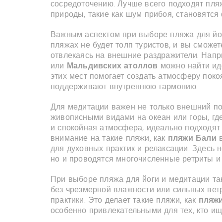
сосредоточению. Лучше всего подходят пляж
природы, такие как шум прибоя, становятся
Важным аспектом при выборе пляжа для йог
пляжах не будет толп туристов, и вы сможет
отвлекаясь на внешние раздражители. Напр
или
Мальдивских атоллов
можно найти иде
этих мест помогает создать атмосферу поко
поддерживают внутреннюю гармонию.
Для медитации важен не только внешний пок
живописными видами на океан или горы, гд
и спокойная атмосфера, идеально подходят 
внимание на такие пляжи, как
пляжи Бали
в
для духовных практик и релаксации. Здесь 
но и проводятся многочисленные ретриты и
При выборе пляжа для йоги и медитации та
без чрезмерной влажности или сильных вет
практики. Это делает такие пляжи, как
пляж
особенно привлекательными для тех, кто ищ