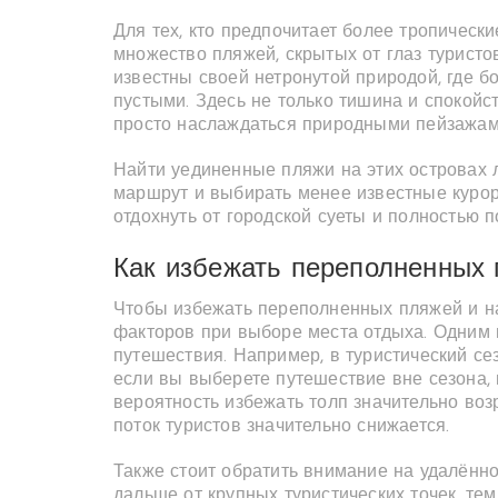
Для тех, кто предпочитает более тропическ
множество пляжей, скрытых от глаз туристо
известны своей нетронутой природой, где 
пустыми. Здесь не только тишина и спокойс
просто наслаждаться природными пейзажами
Найти уединенные пляжи на этих островах л
маршрут и выбирать менее известные курорт
отдохнуть от городской суеты и полностью 
Как избежать переполненных 
Чтобы избежать переполненных пляжей и на
факторов при выборе места отдыха. Одним
путешествия. Например, в туристический с
если вы выберете путешествие вне сезона, 
вероятность избежать толп значительно возр
поток туристов значительно снижается.
Также стоит обратить внимание на удалённо
дальше от крупных туристических точек, те