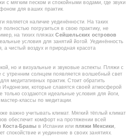
и с мягким песком и спокойными водами, где звуки
 фоном для ваших практик.
и является наличие уединённости. На таких
е полностью погрузиться в свою практику, не
имер, на тихих пляжах
Сейшельских островов
альные условия для занятий йогой. Уединённость
я, а чистый воздух и природная красота
ой, но и визуальные и звуковые аспекты. Пляжи с
е с утренним солнцем появляется волшебный свет
для медитативных практик. Стоит обратить
 Индонезии, которые славятся своей атмосферой
не только создаются идеальные условия для йоги,
 мастер-классы по медитации.
кже важно учитывать климат. Мягкий тёплый климат
ров обеспечит комфорт на протяжении всей
и Коста-Бравы
в Испании или
пляжи Мексики
,
ет спокойствие и уединение в своих занятиях.