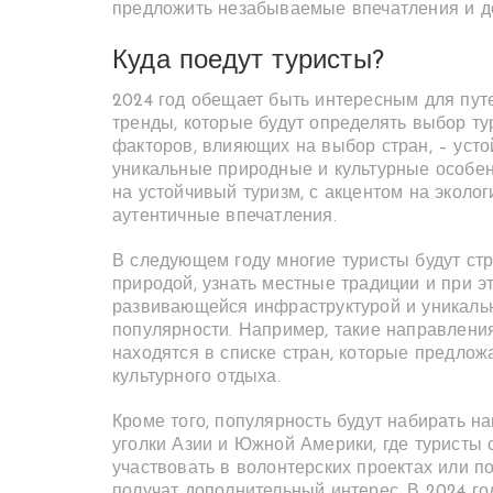
предложить незабываемые впечатления и д
Куда поедут туристы?
2024 год обещает быть интересным для пут
тренды, которые будут определять выбор т
факторов, влияющих на выбор стран, – устой
уникальные природные и культурные особе
на устойчивый туризм, с акцентом на эколо
аутентичные впечатления.
В следующем году многие туристы будут ст
природой, узнать местные традиции и при э
развивающейся инфраструктурой и уникаль
популярности. Например, такие направления,
находятся в списке стран, которые предлож
культурного отдыха.
Кроме того, популярность будут набирать на
уголки Азии и Южной Америки, где туристы с
участвовать в волонтерских проектах или 
получат дополнительный интерес. В 2024 го