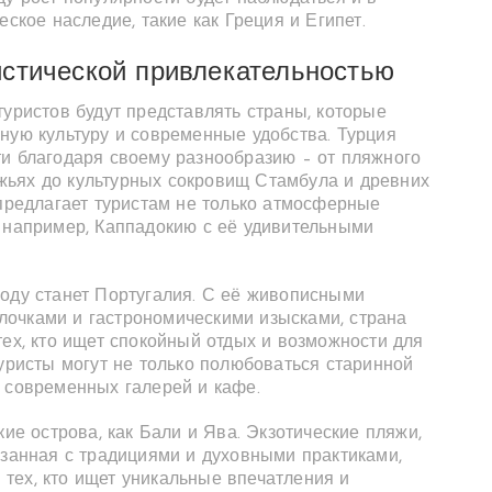
еское наследие, такие как Греция и Египет.
истической привлекательностью
туристов будут представлять страны, которые
ную культуру и современные удобства. Турция
ти благодаря своему разнообразию – от пляжного
жьях до культурных сокровищ Стамбула и древних
 предлагает туристам не только атмосферные
, например, Каппадокию с её удивительными
году станет Португалия. С её живописными
очками и гастрономическими изысками, страна
тех, кто ищет спокойный отдых и возможности для
туристы могут не только полюбоваться старинной
й современных галерей и кафе.
кие острова, как Бали и Ява. Экзотические пляжи,
язанная с традициями и духовными практиками,
тех, кто ищет уникальные впечатления и