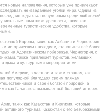
яются новые направления, которые уже привлекают
сследовать неизведанные уголки мира. Одним из
а последние годы стал популярным среди любителей
 уникальные памятники древности, такие как
овременные туристические удобства, которые
ными.
осточной Европы, такие как Албания и Черногория.
тым историческим наследием, становится всё более
отдых на Адриатическом побережье. Черногория, с
никами, также привлекает туристов, желающих
и отдыха и культурными мероприятиями.
жной Америке, в частности таким странам, как
шая популярной благодаря своим пляжам
утешественников и своей богатой природой, а
кими как Галапагос, вызывает всё больший интерес
Азии, таких как Казахстан и Киргизия, которые
й активного туризма. Казахстан с его безбрежными