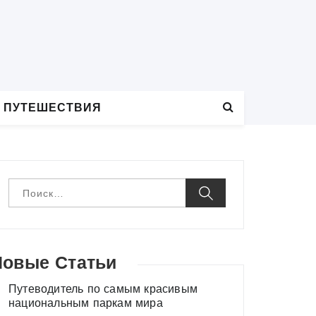
 ПУТЕШЕСТВИЯ
Н
а
й
т
и
:
Новые Статьи
Путеводитель по самым красивым
национальным паркам мира