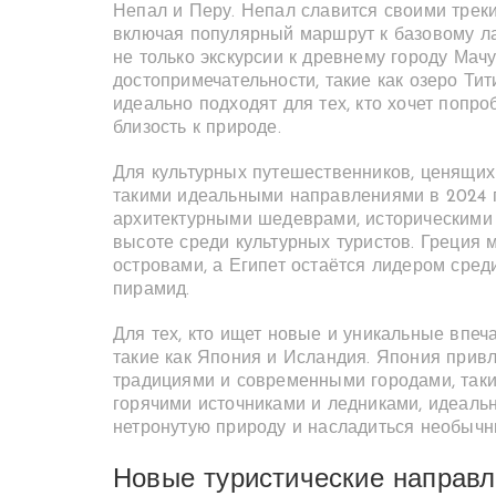
Непал и Перу. Непал славится своими трек
включая популярный маршрут к базовому ла
не только экскурсии к древнему городу Мач
достопримечательности, такие как озеро Ти
идеально подходят для тех, кто хочет попр
близость к природе.
Для культурных путешественников, ценящих
такими идеальными направлениями в 2024 го
архитектурными шедеврами, историческими
высоте среди культурных туристов. Греция
островами, а Египет остаётся лидером сред
пирамид.
Для тех, кто ищет новые и уникальные впеч
такие как Япония и Исландия. Япония привл
традициями и современными городами, таким
горячими источниками и ледниками, идеально
нетронутую природу и насладиться необыч
Новые туристические направле