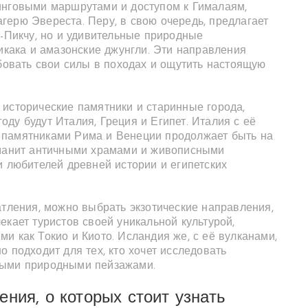
инговыми маршрутами и доступом к Гималаям,
герю Эвереста. Перу, в свою очередь, предлагает
у-Пикчу, но и удивительные природные
тикака и амазонские джунгли. Эти направления
обовать свои силы в походах и ощутить настоящую
 исторические памятники и старинные города,
ду будут Италия, Греция и Египет. Италия с её
 памятниками Рима и Венеции продолжает быть на
 манит античными храмами и живописными
и любителей древней истории и египетских
атления, можно выбрать экзотические направления,
екает туристов своей уникальной культурой,
и как Токио и Киото. Исландия же, с её вулканами,
 подходит для тех, кто хочет исследовать
ными природными пейзажами.
ния, о которых стоит узнать