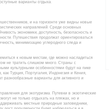
оступные варианты отдыха.
ешественников, и на горизонте уже видны новые
уристических направлений. Среди основных
чивость экономики, доступность, безопасность и
нности. Путешествия продолжат ориентироваться
гичность, минимизацию углеродного следа и
ремиться к новым местам, где можно насладиться
том не тратить слишком много. Страны с
ными культурными особенностями будут на пике
 как Турция, Португалия, Индонезия и Кения,
ат разнообразные варианты для активного и
правления для экотуризма. Путевки в экзотические
могут не только отдыхать на пляжах, но и
поддерживать местные природные заповедники,
ду рост популярности будет наблюдаться и в