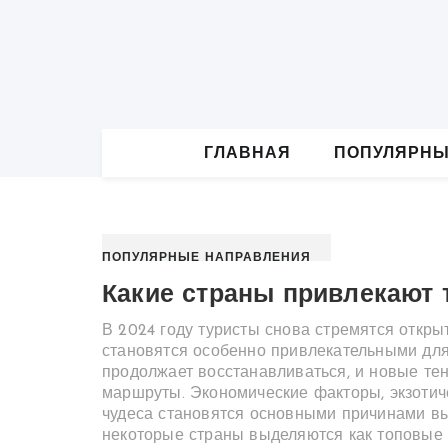
S
k
i
p
t
o
c
o
ГЛАВНАЯ
ПОПУЛЯРНЫ
n
t
e
n
t
ПОПУЛЯРНЫЕ НАПРАВЛЕНИЯ
Какие страны привлекают т
В 2024 году туристы снова стремятся откры
становятся особенно привлекательными дл
продолжает восстанавливаться, и новые т
маршруты. Экономические факторы, экзотич
чудеса становятся основными причинами вы
некоторые страны выделяются как топовые 