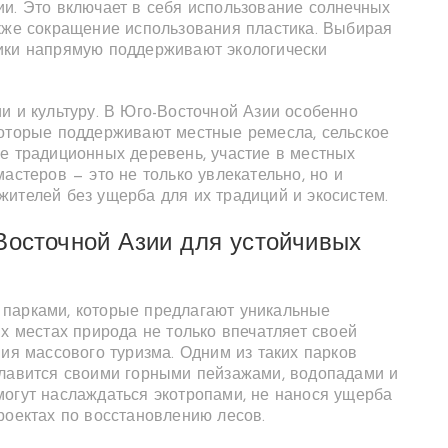
ии. Это включает в себя использование солнечных
акже сокращение использования пластика. Выбирая
ики напрямую поддерживают экологически
и и культуру. В Юго-Восточной Азии особенно
которые поддерживают местные ремесла, сельское
ие традиционных деревень, участие в местных
астеров — это не только увлекательно, но и
жителей без ущерба для их традиций и экосистем.
Восточной Азии для устойчивых
 парками, которые предлагают уникальные
их местах природа не только впечатляет своей
ния массового туризма. Одним из таких парков
славится своими горными пейзажами, водопадами и
могут наслаждаться экотропами, не нанося ущерба
роектах по восстановлению лесов.