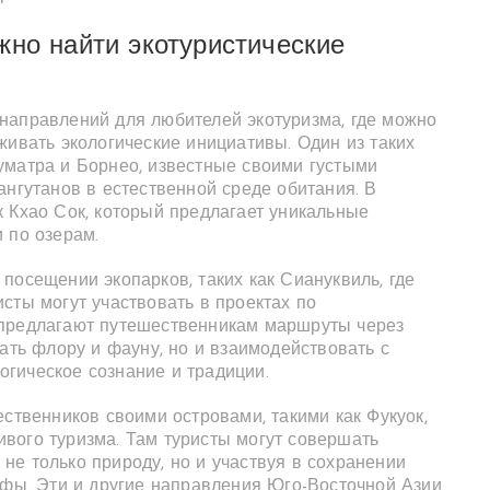
жно найти экотуристические
направлений для любителей экотуризма, где можно
живать экологические инициативы. Один из таких
уматра и Борнео, известные своими густыми
ангутанов в естественной среде обитания. В
 Кхао Сок, который предлагает уникальные
 по озерам.
посещении экопарков, таких как Сиануквиль, где
сты могут участвовать в проектах по
 предлагают путешественникам маршруты через
чать флору и фауну, но и взаимодействовать с
гическое сознание и традиции.
ественников своими островами, такими как Фукуок,
вого туризма. Там туристы могут совершать
е только природу, но и участвуя в сохранении
ифы. Эти и другие направления Юго-Восточной Азии