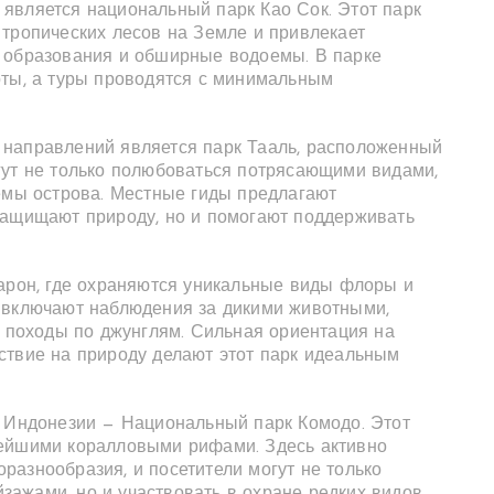
является национальный парк Као Сок. Этот парк
 тропических лесов на Земле и привлекает
е образования и обширные водоемы. В парке
рты, а туры проводятся с минимальным
 направлений является парк Тааль, расположенный
гут не только полюбоваться потрясающими видами,
темы острова. Местные гиды предлагают
защищают природу, но и помогают поддерживать
барон, где охраняются уникальные виды флоры и
 включают наблюдения за дикими животными,
е походы по джунглям. Сильная ориентация на
ствие на природу делают этот парк идеальным
в Индонезии — Национальный парк Комодо. Этот
вейшими коралловыми рифами. Здесь активно
разнообразия, и посетители могут не только