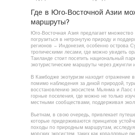
Где в Юго-Восточной Азии мо
маршруты?
Юго-Восточная Азия предлагает множество 
погрузиться в нетронутую природу и поддер
регионов — Индонезия, особенно острова С
тропическими лесами, где можно увидеть ор
Таиланде стоит посетить национальный парк
экотуристические маршруты через джунгли и
В Камбодже экотуризм находит отражение в 
помимо наблюдения за дикой природой, тури
восстановлению экосистем. Мьянма и Лаос
горные поселения, где можно не только изу
местными сообществами, поддерживая эколо
Вьетнам, в свою очередь, привлекает путеш
которые придерживаются принципов устойчи
походы по природным маршрутам, исследуя н
морских экосистем, таких как коралловые р