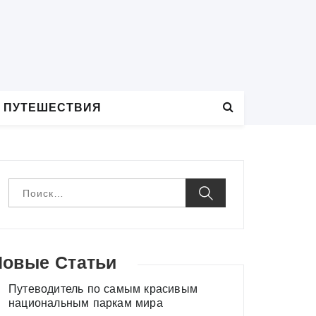
 ПУТЕШЕСТВИЯ
Н
а
й
т
и
:
Новые Статьи
Путеводитель по самым красивым
национальным паркам мира