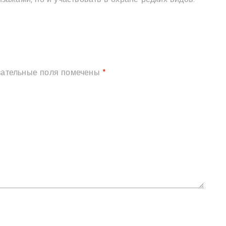
ажами, но и участвовать в охране редких видов.
зательные поля помечены
*