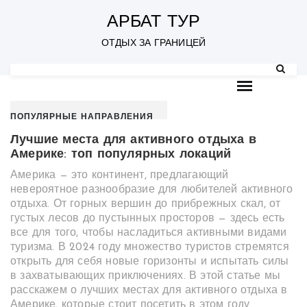
S
k
АРБАТ ТУР
i
p
ОТДЫХ ЗА ГРАНИЦЕЙ
t
o
c
o
n
t
ПОПУЛЯРНЫЕ НАПРАВЛЕНИЯ
e
n
Лучшие места для активного отдыха в
t
Америке: топ популярных локаций
Америка — это континент, предлагающий
невероятное разнообразие для любителей активного
отдыха. От горных вершин до прибрежных скал, от
густых лесов до пустынных просторов — здесь есть
все для того, чтобы насладиться активными видами
туризма. В 2024 году множество туристов стремятся
открыть для себя новые горизонты и испытать силы
в захватывающих приключениях. В этой статье мы
расскажем о лучших местах для активного отдыха в
Америке, которые стоит посетить в этом году.